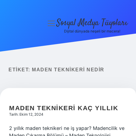
Sosyal Medya Tüyoları
menüyü
aç
Dijital dünyada neşeli bir macera!
Anasayfa
Gizlilik Politikası
Yasal Uyarı
ETIKET:
MADEN TEKNIKERI NEDIR
Hakkımızda
MADEN TEKNIKERI KAÇ YILLIK
Tarih: Ekim 12, 2024
2 yıllık maden teknikeri ne iş yapar? Madencilik ve
Maden Çıkarma Bölümü – Maden Teknolojisi