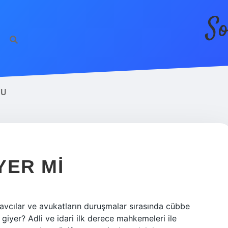
So
MU
YER MI
vcılar ve avukatların duruşmalar sırasında cübbe
giyer? Adli ve idari ilk derece mahkemeleri ile