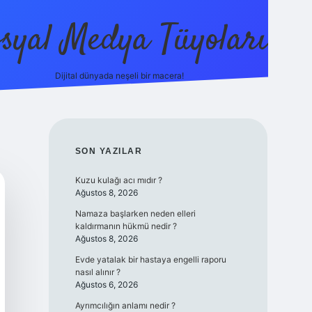
syal Medya Tüyoları
Dijital dünyada neşeli bir macera!
tulipbet yeni giriş
SIDEBAR
SON YAZILAR
Kuzu kulağı acı mıdır ?
Ağustos 8, 2026
Namaza başlarken neden elleri
kaldırmanın hükmü nedir ?
Ağustos 8, 2026
Evde yatalak bir hastaya engelli raporu
nasıl alınır ?
Ağustos 6, 2026
Ayrımcılığın anlamı nedir ?