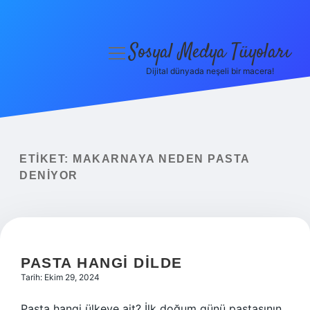
Sosyal Medya Tüyoları
menüyü
aç
Dijital dünyada neşeli bir macera!
Anasayfa
Gizlilik Politikası
Yasal Uyarı
ETIKET:
MAKARNAYA NEDEN PASTA
DENIYOR
Hakkımızda
PASTA HANGI DILDE
Tarih: Ekim 29, 2024
Pasta hangi ülkeye ait? İlk doğum günü pastasının