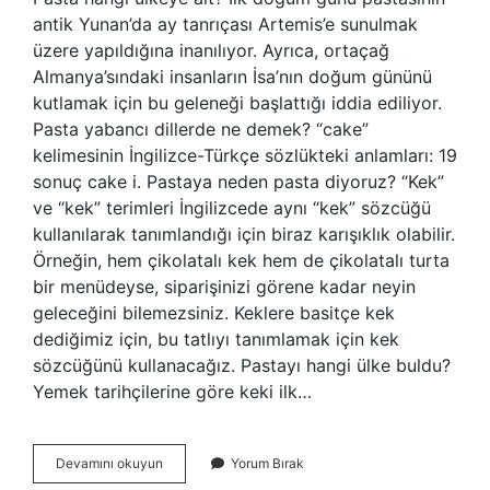
antik Yunan’da ay tanrıçası Artemis’e sunulmak
üzere yapıldığına inanılıyor. Ayrıca, ortaçağ
Almanya’sındaki insanların İsa’nın doğum gününü
kutlamak için bu geleneği başlattığı iddia ediliyor.
Pasta yabancı dillerde ne demek? “cake”
kelimesinin İngilizce-Türkçe sözlükteki anlamları: 19
sonuç cake i. Pastaya neden pasta diyoruz? “Kek”
ve “kek” terimleri İngilizcede aynı “kek” sözcüğü
kullanılarak tanımlandığı için biraz karışıklık olabilir.
Örneğin, hem çikolatalı kek hem de çikolatalı turta
bir menüdeyse, siparişinizi görene kadar neyin
geleceğini bilemezsiniz. Keklere basitçe kek
dediğimiz için, bu tatlıyı tanımlamak için kek
sözcüğünü kullanacağız. Pastayı hangi ülke buldu?
Yemek tarihçilerine göre keki ilk…
Pasta
Devamını okuyun
Yorum Bırak
Hangi