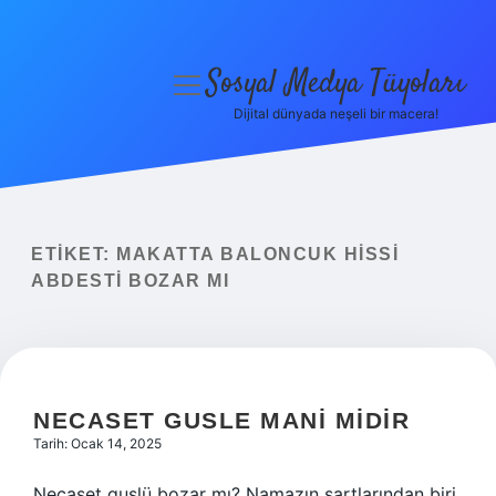
Sosyal Medya Tüyoları
menüyü
aç
Dijital dünyada neşeli bir macera!
Anasayfa
Gizlilik Politikası
Yasal Uyarı
ETIKET:
MAKATTA BALONCUK HISSI
ABDESTI BOZAR MI
Hakkımızda
NECASET GUSLE MANI MIDIR
Tarih: Ocak 14, 2025
Necaset guslü bozar mı? Namazın şartlarından biri