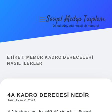
Sosyal Medya Tüyoları
menüyü
aç
Dijital dünyada neşeli bir macera!
Anasayfa
Gizlilik Politikası
Yasal Uyarı
ETIKET:
MEMUR KADRO DERECELERI
NASIL ILERLER
Hakkımızda
4A KADRO DERECESI NEDIR
Tarih: Ekim 21, 2024
4 A kadrosu ne demek? 4A sigortası, Sosyal