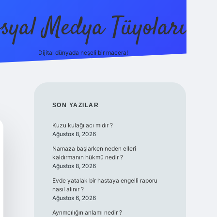
syal Medya Tüyoları
Dijital dünyada neşeli bir macera!
tulipbet yeni giriş
SIDEBAR
SON YAZILAR
Kuzu kulağı acı mıdır ?
Ağustos 8, 2026
Namaza başlarken neden elleri
kaldırmanın hükmü nedir ?
Ağustos 8, 2026
Evde yatalak bir hastaya engelli raporu
nasıl alınır ?
Ağustos 6, 2026
Ayrımcılığın anlamı nedir ?