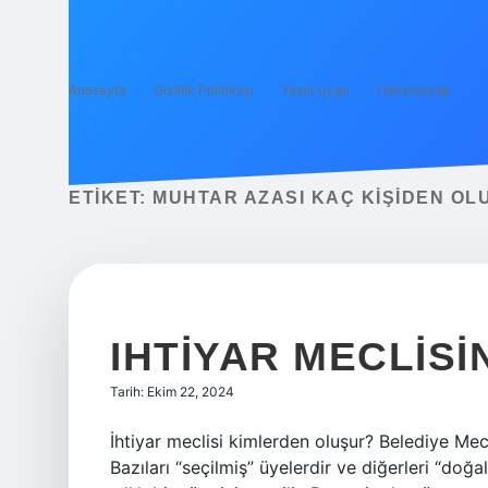
Anasayfa
Gizlilik Politikası
Yasal Uyarı
Hakkımızda
ETIKET:
MUHTAR AZASI KAÇ KIŞIDEN OL
IHTIYAR MECLISI
Tarih: Ekim 22, 2024
İhtiyar meclisi kimlerden oluşur? Belediye Mecl
Bazıları “seçilmiş” üyelerdir ve diğerleri “doğ