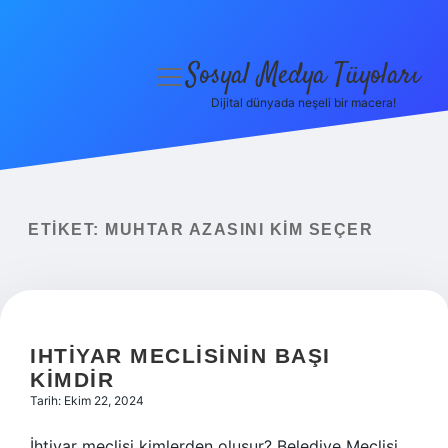
Sosyal Medya Tüyoları
menüyü
aç
Dijital dünyada neşeli bir macera!
Anasayfa
Gizlilik Politikası
Yasal Uyarı
ETIKET:
MUHTAR AZASINI KIM SEÇER
Hakkımızda
IHTIYAR MECLISININ BAŞI
KIMDIR
Tarih: Ekim 22, 2024
İhtiyar meclisi kimlerden oluşur? Belediye Meclisi