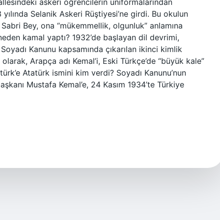
llesindeki askeri öğrencilerin üniformalarından
 yılında Selanik Askeri Rüştiyesi’ne girdi. Bu okulun
Sabri Bey, ona “mükemmellik, olgunluk” anlamına
 neden kamal yaptı? 1932’de başlayan dil devrimi,
e, Soyadı Kanunu kapsamında çıkarılan ikinci kimlik
n olarak, Arapça adı Kemal’i, Eski Türkçe’de “büyük kale”
atürk’e Atatürk ismini kim verdi? Soyadı Kanunu’nun
aşkanı Mustafa Kemal’e, 24 Kasım 1934’te Türkiye