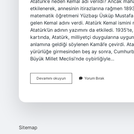
Atatürk’e neden Kemal adı verildi? Ancak maha
etkilenerek, annesinin itirazlarına rağmen 1893
matematik öğretmeni Yüzbaşı Üsküp Mustafa 
gelen Kemal adını verdi. Atatürk Kemal ismini
Atatürk’ün adının yazımını da etkiledi. 1935’t
kartında, Atatürk, milliyetçi duygularına uygu
anlamına geldiği söylenen Kamâl’e çevirdi. At
yürürlüğe girmesinden beş ay sonra, Cumhurb
Büyük Millet Meclisi’nde oybirliğiyle…
Atatürke
Devamını okuyun
Yorum Bırak
Kemal
Adını
Neden
Vermişlerdir
Sitemap