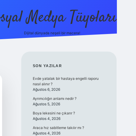
syal Medya Tüyoları
Dijital dünyada neşeli bir macera!
tulipbet yeni giriş
SIDEBAR
SON YAZILAR
Evde yatalak bir hastaya engelli raporu
nasıl alınır ?
Ağustos 6, 2026
Ayrımcılığın anlamı nedir ?
Ağustos 5, 2026
Boya lekesini ne çıkarır ?
Ağustos 4, 2026
Araca hız sabitleme takılır mı ?
Ağustos 4, 2026