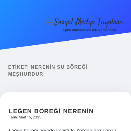
Sosyal Medya Tüyoları
menüyü
aç
Dijital dünyada neşeli bir macera!
Anasayfa
Gizlilik Politikası
Yasal Uyarı
ETIKET:
NERENIN SU BÖREĞI
MEŞHURDUR
Hakkımızda
LEĞEN BÖREĞI NERENIN
Tarih: Mart 15, 2025
Leğen böreği nerede yenir? 8. Yörede hazırlanan