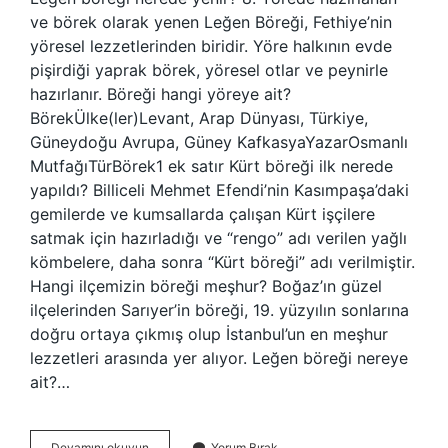
ve börek olarak yenen Leğen Böreği, Fethiye’nin
yöresel lezzetlerinden biridir. Yöre halkının evde
pişirdiği yaprak börek, yöresel otlar ve peynirle
hazırlanır. Böreği hangi yöreye ait?
BörekÜlke(ler)Levant, Arap Dünyası, Türkiye,
Güneydoğu Avrupa, Güney KafkasyaYazarOsmanlı
MutfağıTürBörek1 ek satır Kürt böreği ilk nerede
yapıldı? Billiceli Mehmet Efendi’nin Kasımpaşa’daki
gemilerde ve kumsallarda çalışan Kürt işçilere
satmak için hazırladığı ve “rengo” adı verilen yağlı
kömbelere, daha sonra “Kürt böreği” adı verilmiştir.
Hangi ilçemizin böreği meşhur? Boğaz’ın güzel
ilçelerinden Sarıyer’in böreği, 19. yüzyılın sonlarına
doğru ortaya çıkmış olup İstanbul’un en meşhur
lezzetleri arasında yer alıyor. Leğen böreği nereye
ait?…
Leğen
Devamını okuyun
Yorum Bırak