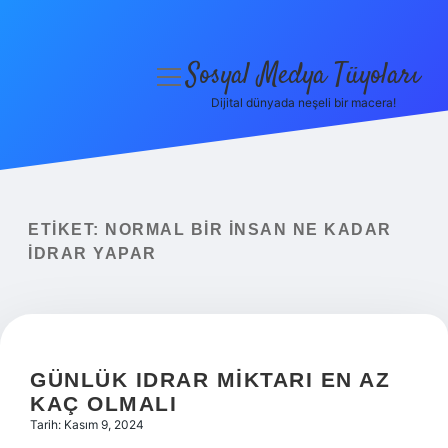
Sosyal Medya Tüyoları
menüyü
aç
Dijital dünyada neşeli bir macera!
Anasayfa
Gizlilik Politikası
Yasal Uyarı
ETIKET:
NORMAL BIR INSAN NE KADAR
IDRAR YAPAR
Hakkımızda
GÜNLÜK IDRAR MIKTARI EN AZ
KAÇ OLMALI
Tarih: Kasım 9, 2024