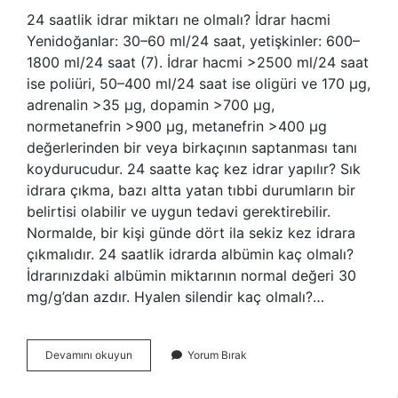
24 saatlik idrar miktarı ne olmalı? İdrar hacmi
Yenidoğanlar: 30–60 ml/24 saat, yetişkinler: 600–
1800 ml/24 saat (7). İdrar hacmi >2500 ml/24 saat
ise poliüri, 50–400 ml/24 saat ise oligüri ve 170 µg,
adrenalin >35 µg, dopamin >700 µg,
normetanefrin >900 µg, metanefrin >400 µg
değerlerinden bir veya birkaçının saptanması tanı
koydurucudur. 24 saatte kaç kez idrar yapılır? Sık
idrara çıkma, bazı altta yatan tıbbi durumların bir
belirtisi olabilir ve uygun tedavi gerektirebilir.
Normalde, bir kişi günde dört ila sekiz kez idrara
çıkmalıdır. 24 saatlik idrarda albümin kaç olmalı?
İdrarınızdaki albümin miktarının normal değeri 30
mg/g’dan azdır. Hyalen silendir kaç olmalı?…
Günlük
Devamını okuyun
Yorum Bırak
Idrar
Miktarı