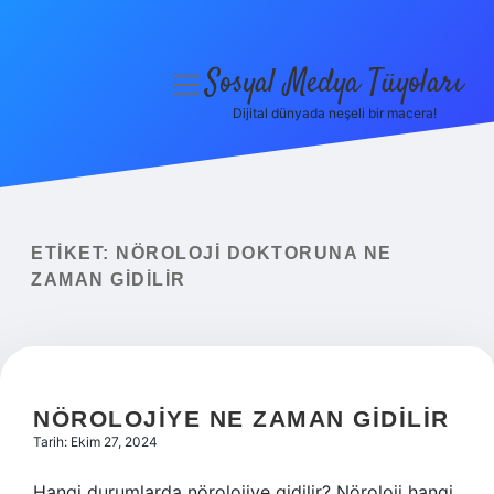
Sosyal Medya Tüyoları
menüyü
aç
Dijital dünyada neşeli bir macera!
Anasayfa
Gizlilik Politikası
Yasal Uyarı
ETIKET:
NÖROLOJI DOKTORUNA NE
ZAMAN GIDILIR
Hakkımızda
NÖROLOJIYE NE ZAMAN GIDILIR
Tarih: Ekim 27, 2024
Hangi durumlarda nörolojiye gidilir? Nöroloji hangi