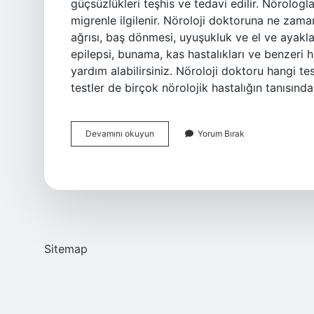
güçsüzlükleri teşhis ve tedavi edilir. Nörologl
migrenle ilgilenir. Nöroloji doktoruna ne zaman
ağrısı, baş dönmesi, uyuşukluk ve el ve ayaklar
epilepsi, bunama, kas hastalıkları ve benzeri h
yardım alabilirsiniz. Nöroloji doktoru hangi te
testler de birçok nörolojik hastalığın tanısında 
Nörolojiye
Devamını okuyun
Yorum Bırak
Ne
Zaman
Gidilir
Sitemap