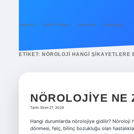
Anasayfa
Gizlilik Politikası
Yasal Uyarı
Hakkımızda
ETIKET:
NÖROLOJI HANGI ŞIKAYETLERE
NÖROLOJIYE NE 
Tarih: Ekim 27, 2024
Hangi durumlarda nörolojiye gidilir? Nöroloji h
dönmesi, felç, bilinç bozukluğu olan hastalıkla