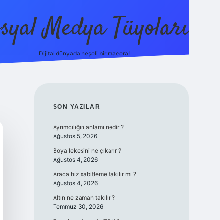
syal Medya Tüyoları
Dijital dünyada neşeli bir macera!
tulipbet yeni giriş
SIDEBAR
SON YAZILAR
Ayrımcılığın anlamı nedir ?
Ağustos 5, 2026
Boya lekesini ne çıkarır ?
Ağustos 4, 2026
Araca hız sabitleme takılır mı ?
Ağustos 4, 2026
Altın ne zaman takılır ?
Temmuz 30, 2026