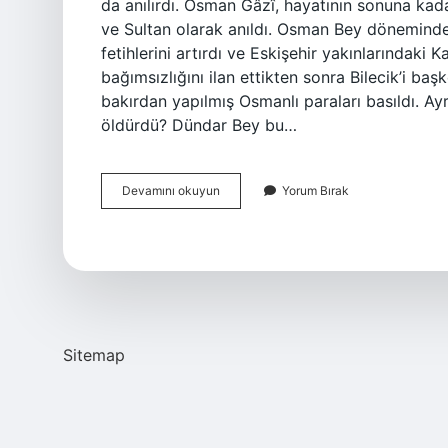
da anılırdı. Osman Gâzî, hayatının sonuna ka
ve Sultan olarak anıldı. Osman Bey döneminde
fetihlerini artırdı ve Eskişehir yakınlarındaki
bağımsızlığını ilan ettikten sonra Bilecik’i ba
bakırdan yapılmış Osmanlı paraları basıldı. Ay
öldürdü? Dündar Bey bu…
Osman
Devamını okuyun
Yorum Bırak
Bey
Neden
Önemli
Sitemap