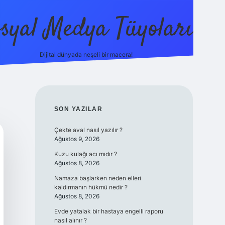
syal Medya Tüyoları
Dijital dünyada neşeli bir macera!
tulipbet yeni giriş
SIDEBAR
SON YAZILAR
Çekte aval nasıl yazılır ?
Ağustos 9, 2026
Kuzu kulağı acı mıdır ?
Ağustos 8, 2026
Namaza başlarken neden elleri
kaldırmanın hükmü nedir ?
Ağustos 8, 2026
Evde yatalak bir hastaya engelli raporu
nasıl alınır ?