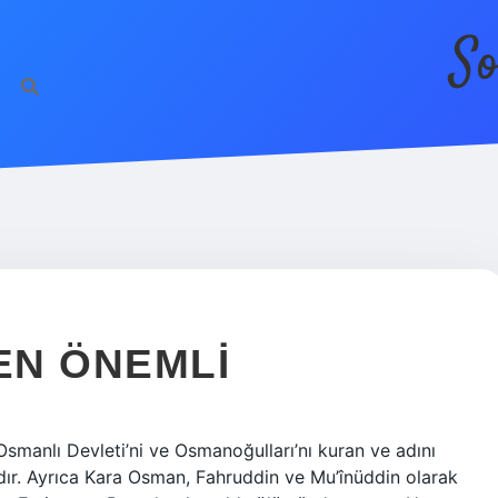
So
EN ÖNEMLI
manlı Devleti’ni ve Osmanoğulları’nı kuran ve adını
’dır. Ayrıca Kara Osman, Fahruddin ve Mu’înüddin olarak