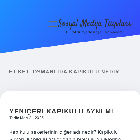
Sosyal Medya Tüyoları
menüyü
aç
Dijital dünyada neşeli bir macera!
Anasayfa
Gizlilik Politikası
Yasal Uyarı
ETIKET:
OSMANLIDA KAPIKULU NEDIR
Hakkımızda
YENIÇERI KAPIKULU AYNI MI
Tarih: Mart 21, 2025
Kapıkulu askerlerinin diğer adı nedir? Kapikulu
Süvari, Kapikulu askerlerinin binicilik birliklerine