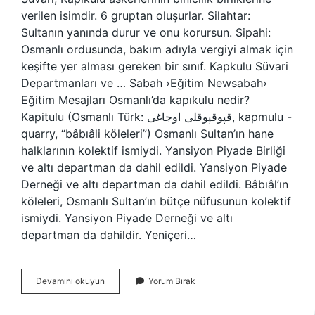
verilen isimdir. 6 gruptan oluşurlar. Silahtar:
Sultanın yanında durur ve onu korursun. Sipahi:
Osmanlı ordusunda, bakım adıyla vergiyi almak için
keşifte yer alması gereken bir sınıf. Kapkulu Süvari
Departmanları ve … Sabah ›Eğitim Newsabah›
Eğitim Mesajları Osmanlı’da kapıkulu nedir?
Kapitulu (Osmanlı Türk: قپوقپوقلی اوجاغی, kapmulu -
quarry, “bâbıâli köleleri”) Osmanlı Sultan’ın hane
halklarının kolektif ismiydi. Yansiyon Piyade Birliği
ve altı departman da dahil edildi. Yansiyon Piyade
Derneği ve altı departman da dahil edildi. Bâbıâl’ın
köleleri, Osmanlı Sultan’ın bütçe nüfusunun kolektif
ismiydi. Yansiyon Piyade Derneği ve altı
departman da dahildir. Yeniçeri…
Yeniçeri
Devamını okuyun
Yorum Bırak
Kapıkulu
Aynı