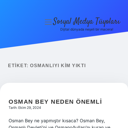
Sosyal Medya Tüyoları
menüyü
aç
Dijital dünyada neşeli bir macera!
Anasayfa
Gizlilik Politikası
Yasal Uyarı
ETIKET:
OSMANLIYI KIM YIKTI
Hakkımızda
OSMAN BEY NEDEN ÖNEMLI
Tarih: Ekim 29, 2024
Osman Bey ne yapmıştır kısaca? Osman Bey,
Osmanlı Devleti’ni ve Osmanoğulları’nı kuran ve