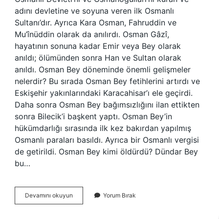
adını devletine ve soyuna veren ilk Osmanlı
Sultanı’dır. Ayrıca Kara Osman, Fahruddin ve
Mu’înüddin olarak da anılırdı. Osman Gâzî,
hayatının sonuna kadar Emir veya Bey olarak
anıldı; ölümünden sonra Han ve Sultan olarak
anıldı. Osman Bey döneminde önemli gelişmeler
nelerdir? Bu sırada Osman Bey fetihlerini artırdı ve
Eskişehir yakınlarındaki Karacahisar’ı ele geçirdi.
Daha sonra Osman Bey bağımsızlığını ilan ettikten
sonra Bilecik’i başkent yaptı. Osman Bey’in
hükümdarlığı sırasında ilk kez bakırdan yapılmış
Osmanlı paraları basıldı. Ayrıca bir Osmanlı vergisi
de getirildi. Osman Bey kimi öldürdü? Dündar Bey
bu…
Osman
Devamını okuyun
Yorum Bırak
Bey
Neden