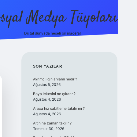
syal Medya Tüyoları
Dijital dünyada neşeli bir macera!
tulipbet yeni giriş
SIDEBAR
SON YAZILAR
Ayrımcılığın anlamı nedir ?
Ağustos 5, 2026
Boya lekesini ne çıkarır ?
Ağustos 4, 2026
Araca hız sabitleme takılır mı ?
Ağustos 4, 2026
Altın ne zaman takılır ?
Temmuz 30, 2026