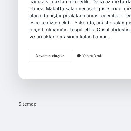
namaz kılmaktan men edilir. Daha az miktard
etmez. Makatta kalan necaset gusle engel mi? 
alanında hiçbir pislik kalmaması önemlidir. T
iyice temizlemelidir. Yukarıda, anüste kalan p
geçerli olmadığını tespit ettik. Gusül abdestin
ve tırnakların arasında kalan hamur,…
Necaset
Devamını okuyun
Yorum Bırak
Gusle
Mani
Midir
Sitemap