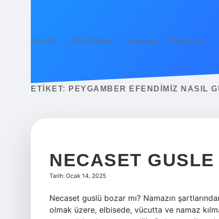
Anasayfa
Gizlilik Politikası
Yasal Uyarı
Hakkımızda
ETIKET:
PEYGAMBER EFENDIMIZ NASIL G
NECASET GUSLE 
Tarih: Ocak 14, 2025
Necaset guslü bozar mı? Namazın şartlarından 
olmak üzere, elbisede, vücutta ve namaz kılma