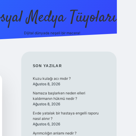
syal Medya Tüyoları
Dijital dünyada neşeli bir macera!
tulipbet yeni giriş
SIDEBAR
SON YAZILAR
Kuzu kulağı acı mıdır ?
Ağustos 8, 2026
Namaza başlarken neden elleri
kaldırmanın hükmü nedir ?
Ağustos 8, 2026
Evde yatalak bir hastaya engelli raporu
nasıl alınır ?
Ağustos 6, 2026
Ayrımcılığın anlamı nedir ?