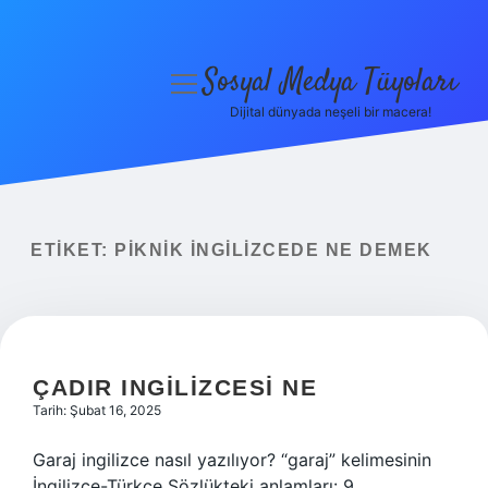
Sosyal Medya Tüyoları
menüyü
aç
Dijital dünyada neşeli bir macera!
Anasayfa
Gizlilik Politikası
Yasal Uyarı
ETIKET:
PIKNIK INGILIZCEDE NE DEMEK
Hakkımızda
ÇADIR INGILIZCESI NE
Tarih: Şubat 16, 2025
Garaj ingilizce nasıl yazılıyor? “garaj” kelimesinin
İngilizce-Türkçe Sözlükteki anlamları: 9