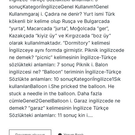
sonuçKategoriİngilizceGenel Kullanım1Genel
Kullanımgaraj i. Çadıra ne denir? Yurt ismi Türk
kökenli bir kelime olup Rusça ve Bulgarcada
“yurta”, Macarcada “jurta”, Moğolcada “ger”,
Kazakçada “kiyiz üy” ve Kırgızcada “boz üy”
olarak kullanılmaktadır. “Dormitory” kelimesi
İngilizceye aynı formda girmiştir. Piknik ingilizcede
ne demek? “picnic” kelimesinin İngilizce-Türkçe
sözlükteki anlamları: 7 sonuç Piknik i. Balon
ingilizcesi ne? “Balloon” teriminin İngilizce-Türkçe
Sözlükte anlamları: 10 sonuçKategoriİngilizce1Sık
kullanılanBalloon i.She pricked the balloon. He
stuck a needle in the balloon. Daha fazla
cümleGenel2GenelBalloon i. Garaz ingilizcede ne
demek? “garaz” kelimesinin İngilizce Türkçe
Sözlükteki anlamları: 11 sonuç kin i.…
Çadır
Devamını okuyun
Yorum Bırak