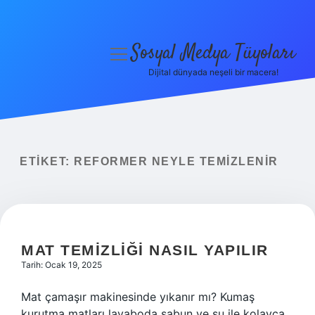
Sosyal Medya Tüyoları
menüyü
aç
Dijital dünyada neşeli bir macera!
Anasayfa
Gizlilik Politikası
Yasal Uyarı
ETIKET:
REFORMER NEYLE TEMIZLENIR
Hakkımızda
MAT TEMIZLIĞI NASIL YAPILIR
Tarih: Ocak 19, 2025
Mat çamaşır makinesinde yıkanır mı? Kumaş
kurutma matları lavaboda sabun ve su ile kolayca