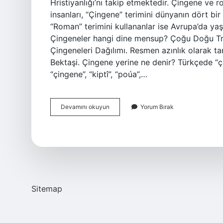
Hristiyanlığı’nı takip etmektedir. Çingene ve 
insanları, “Çingene” terimini dünyanın dört bir 
“Roman” terimini kullananlar ise Avrupa’da yaş
Çingeneler hangi dine mensup? Çoğu Doğu Trak
Çingeneleri Dağılımı. Resmen azınlık olarak t
Bektaşi. Çingene yerine ne denir? Türkçede “çin
“çingene”, “kiptî”, “poúa”,…
Dini
Devamını okuyun
Yorum Bırak
Romanlara
Ne
Denir
Sitemap