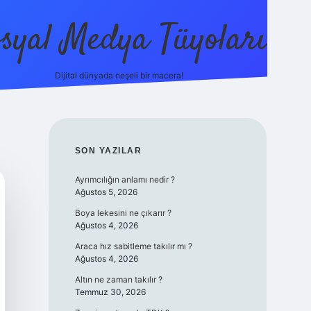
syal Medya Tüyoları
Dijital dünyada neşeli bir macera!
tulipbet yeni giriş
SIDEBAR
SON YAZILAR
Ayrımcılığın anlamı nedir ?
Ağustos 5, 2026
Boya lekesini ne çıkarır ?
Ağustos 4, 2026
Araca hız sabitleme takılır mı ?
Ağustos 4, 2026
Altın ne zaman takılır ?
Temmuz 30, 2026