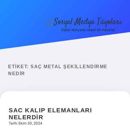
Sosyal Medya Tüyoları
menüyü
aç
Dijital dünyada neşeli bir macera!
Anasayfa
Gizlilik Politikası
Yasal Uyarı
ETIKET:
SAÇ METAL ŞEKILLENDIRME
NEDIR
Hakkımızda
SAC KALIP ELEMANLARI
NELERDIR
Tarih: Ekim 30, 2024