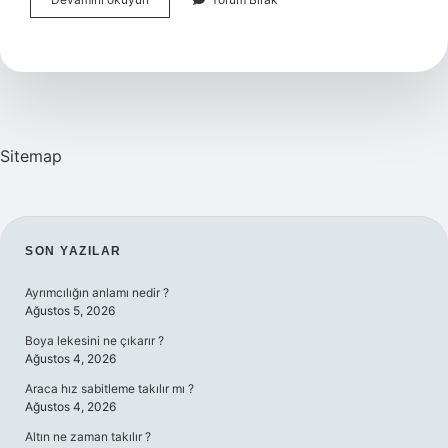
Hangi
Tahlilde
Çıkar
Sitemap
SIDEBAR
SON YAZILAR
Ayrımcılığın anlamı nedir ?
Ağustos 5, 2026
Boya lekesini ne çıkarır ?
Ağustos 4, 2026
Araca hız sabitleme takılır mı ?
Ağustos 4, 2026
Altın ne zaman takılır ?