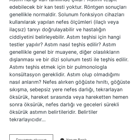
edebilecek bir kan testi yoktur. Röntgen sonuçları
genellikle normaldir. Solunum fonksiyon cihazları
kullanılarak yapılan nefes ölçümleri (ilaçlı veya
ilaçsız) tanıyı doğrulayabilir ve hastalığın
ciddiyetini belirleyebilir. Astım teşhisi için hangi
testler yapılır? Astım nasıl teşhis edilir? Astım
genellikle genel bir muayene, diğer olasılıkların
dışlanması ve bir dizi solunum testi ile teşhis edilir.
Astımı teşhis etmek için bir pulmonologla
konsültasyon gereklidir. Astım olup olmadığımı
nasıl anlarım? Nefes alırken göğüste hırıltı, göğüste
sıkışma, sebepsiz yere nefes darlığı, tekrarlayan
öksürük, hareket sırasında veya hareketten hemen
sonra öksürük, nefes darlığı ve geceleri sürekli
öksürük astımın belirtileridir. Belirtiler
tekrarlayıcıdır…
Astım
Devamını okuyun
Yorum Bırak