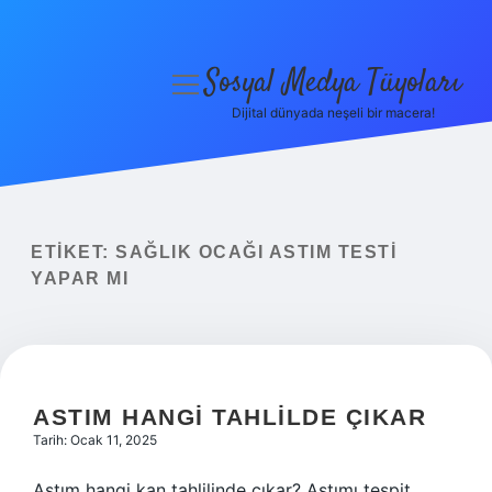
Sosyal Medya Tüyoları
menüyü
aç
Dijital dünyada neşeli bir macera!
Anasayfa
Gizlilik Politikası
Yasal Uyarı
ETIKET:
SAĞLIK OCAĞI ASTIM TESTI
YAPAR MI
Hakkımızda
ASTIM HANGI TAHLILDE ÇIKAR
Tarih: Ocak 11, 2025
Astım hangi kan tahlilinde çıkar? Astımı tespit