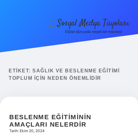
Sosyal Medya Tüyoları
menüyü
aç
Dijital dünyada neşeli bir macera!
Anasayfa
Gizlilik Politikası
Yasal Uyarı
ETIKET:
SAĞLIK VE BESLENME EĞITIMI
TOPLUM IÇIN NEDEN ÖNEMLIDIR
Hakkımızda
BESLENME EĞITIMININ
AMAÇLARI NELERDIR
Tarih: Ekim 20, 2024