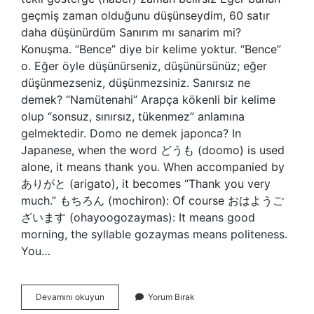
geçmiş zaman olduğunu düşünseydim, 60 satır
daha düşünürdüm Sanırım mı sanarim mi?
Konuşma. “Bence” diye bir kelime yoktur. “Bence”
o. Eğer öyle düşünürseniz, düşünürsünüz; eğer
düşünmezseniz, düşünmezsiniz. Sanırsız ne
demek? “Namütenahi” Arapça kökenli bir kelime
olup “sonsuz, sınırsız, tükenmez” anlamına
gelmektedir. Domo ne demek japonca? In
Japanese, when the word どうも (doomo) is used
alone, it means thank you. When accompanied by
ありがと (arigato), it becomes “Thank you very
much.” もちろん (mochiron): Of course おはようご
ざいます (ohayoogozaymas): It means good
morning, the syllable gozaymas means politeness.
You…
Sanırsam
Devamını okuyun
Yorum Bırak
Ne