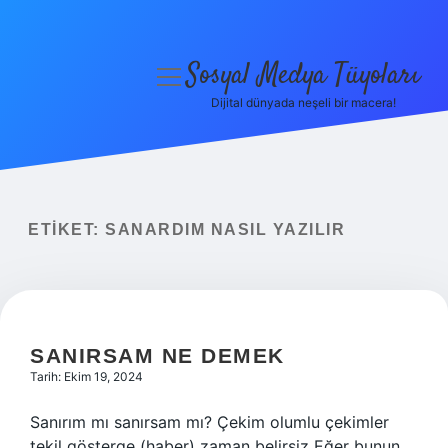
Sosyal Medya Tüyoları
menüyü
aç
Dijital dünyada neşeli bir macera!
Anasayfa
Gizlilik Politikası
Yasal Uyarı
ETIKET:
SANARDIM NASIL YAZILIR
Hakkımızda
SANIRSAM NE DEMEK
Tarih: Ekim 19, 2024
Sanırım mı sanırsam mı? Çekim olumlu çekimler
tekil gösterge (haber) zaman belirsiz Eğer bunun