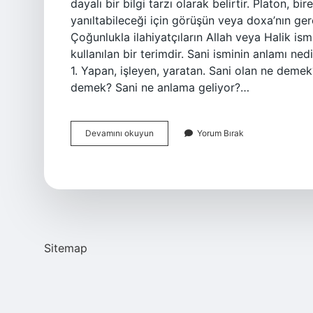
dayalı bir bilgi tarzı olarak belirtir. Platon, bi
yanıltabileceği için görüşün veya doxa’nın ge
Çoğunlukla ilahiyatçıların Allah veya Halik ismi y
kullanılan bir terimdir. Sani isminin anlamı ne
1. Yapan, işleyen, yaratan. Sani olan ne demek
demek? Sani ne anlama geliyor?…
Sani
Devamını okuyun
Yorum Bırak
Nedir
Ne
Demektir
Sitemap