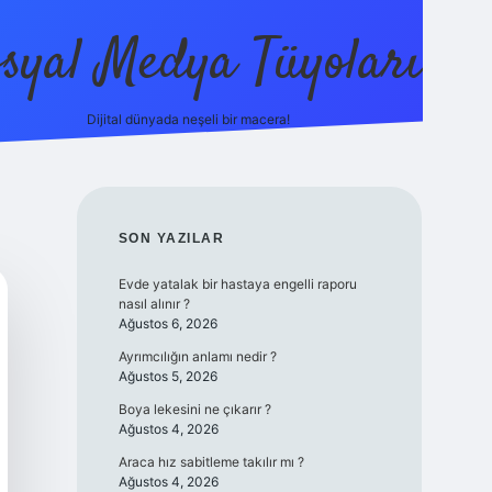
syal Medya Tüyoları
Dijital dünyada neşeli bir macera!
tulipbet yeni giriş
SIDEBAR
SON YAZILAR
Evde yatalak bir hastaya engelli raporu
nasıl alınır ?
Ağustos 6, 2026
Ayrımcılığın anlamı nedir ?
Ağustos 5, 2026
Boya lekesini ne çıkarır ?
Ağustos 4, 2026
Araca hız sabitleme takılır mı ?
Ağustos 4, 2026