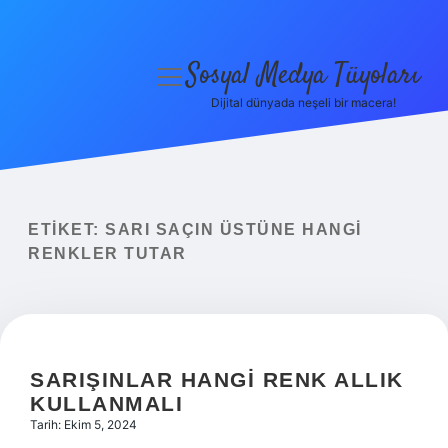
Sosyal Medya Tüyoları
menüyü
aç
Dijital dünyada neşeli bir macera!
Anasayfa
Gizlilik Politikası
Yasal Uyarı
ETIKET:
SARI SAÇIN ÜSTÜNE HANGI
RENKLER TUTAR
Hakkımızda
SARIŞINLAR HANGI RENK ALLIK
KULLANMALI
Tarih: Ekim 5, 2024