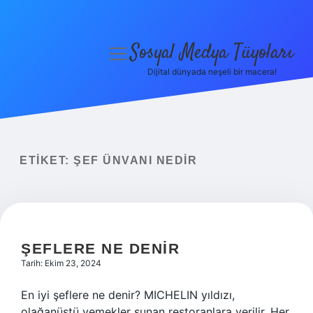
Sosyal Medya Tüyoları
menüyü
aç
Dijital dünyada neşeli bir macera!
Anasayfa
Gizlilik Politikası
Yasal Uyarı
ETIKET:
ŞEF ÜNVANI NEDIR
Hakkımızda
ŞEFLERE NE DENIR
Tarih: Ekim 23, 2024
En iyi şeflere ne denir? MICHELIN yıldızı,
olağanüstü yemekler sunan restoranlara verilir. Her