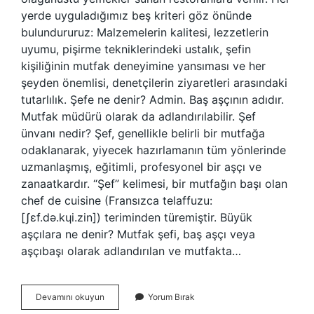
yerde uyguladığımız beş kriteri göz önünde
bulundururuz: Malzemelerin kalitesi, lezzetlerin
uyumu, pişirme tekniklerindeki ustalık, şefin
kişiliğinin mutfak deneyimine yansıması ve her
şeyden önemlisi, denetçilerin ziyaretleri arasındaki
tutarlılık. Şefe ne denir? Admin. Baş aşçının adıdır.
Mutfak müdürü olarak da adlandırılabilir. Şef
ünvanı nedir? Şef, genellikle belirli bir mutfağa
odaklanarak, yiyecek hazırlamanın tüm yönlerinde
uzmanlaşmış, eğitimli, profesyonel bir aşçı ve
zanaatkardır. “Şef” kelimesi, bir mutfağın başı olan
chef de cuisine (Fransızca telaffuzu:
[ʃɛf.də.kɥi.zin]) teriminden türemiştir. Büyük
aşçılara ne denir? Mutfak şefi, baş aşçı veya
aşçıbaşı olarak adlandırılan ve mutfakta…
Şeflere
Devamını okuyun
Yorum Bırak
Ne