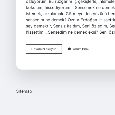
özlüyorum. Bu rüzgarım iç çekişlerle, inlemeler
kokulum, hissediyorum… Sensemek ne demek?
istemek, arzulamak. Görmeyelden yüzünü ben 
sensedim ne demek? Öznur Erdoğan. Hissettim.
şey demektir, Sensiz kaldım, Seni özledim, S
hissettim… Sensedim ne demek ekşi? Seni özl
Bende
Devamını okuyun
Yorum Bırak
Sensedim
Ne
Demek
Sitemap