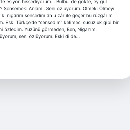
le esiyor, hissediyorum… Bülbül de gökte, ey ​​gül
 Sensemek: Anlamı: Seni özlüyorum. Ölmek: Ölmeyi
ki nigârım sensedim âh u zâr ile geçer bu rûzgârım
 Eski Türkçe’de “sensedim” kelimesi susuzluk gibi bir
eni özledim. Yüzünü görmeden, Ben, Nigar’ım,
üyorum, seni özlüyorum. Eski dilde…