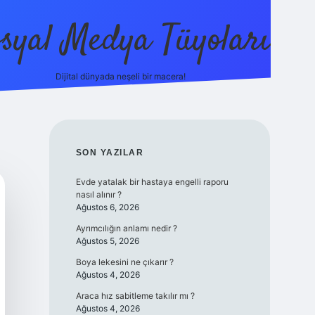
syal Medya Tüyoları
Dijital dünyada neşeli bir macera!
tulipbet yeni giriş
SIDEBAR
SON YAZILAR
Evde yatalak bir hastaya engelli raporu
nasıl alınır ?
Ağustos 6, 2026
Ayrımcılığın anlamı nedir ?
Ağustos 5, 2026
Boya lekesini ne çıkarır ?
Ağustos 4, 2026
Araca hız sabitleme takılır mı ?
Ağustos 4, 2026