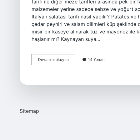
tarifi ile diğer meze tarifleri arasında pek bir
malzemeler yerine sadece sebze ve yoğurt sosuy
İtalyan salatası tarifi nasıl yapılır? Patates v
çedar peyniri ve salam dilimleri küp şeklinde
mısır bir kaseye alınarak tuz ve mayonez ile kar
haşlanır mı? Kaynayan suya…
Italyan
Devamını okuyun
14 Yorum
Salatasında
Sosis
Var
Mı
Sitemap