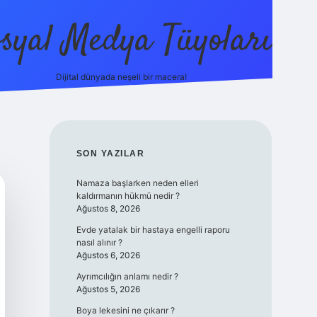
syal Medya Tüyoları
Dijital dünyada neşeli bir macera!
tulipbet yeni giriş
SIDEBAR
SON YAZILAR
Namaza başlarken neden elleri
kaldırmanın hükmü nedir ?
Ağustos 8, 2026
Evde yatalak bir hastaya engelli raporu
nasıl alınır ?
Ağustos 6, 2026
Ayrımcılığın anlamı nedir ?
Ağustos 5, 2026
Boya lekesini ne çıkarır ?