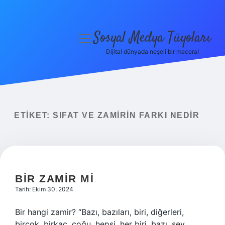
Sosyal Medya Tüyoları
menüyü
aç
Dijital dünyada neşeli bir macera!
Anasayfa
Gizlilik Politikası
Yasal Uyarı
ETIKET:
SIFAT VE ZAMIRIN FARKI NEDIR
Hakkımızda
BIR ZAMIR MI
Tarih: Ekim 30, 2024
Bir hangi zamir? “Bazı, bazıları, biri, diğerleri,
birçok, birkaç, çoğu, hepsi, her biri, bazı, şey,