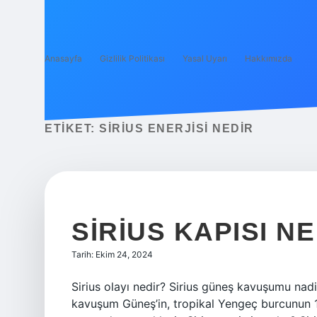
Anasayfa
Gizlilik Politikası
Yasal Uyarı
Hakkımızda
ETIKET:
SIRIUS ENERJISI NEDIR
SIRIUS KAPISI N
Tarih: Ekim 24, 2024
Sirius olayı nedir? Sirius güneş kavuşumu nadir
kavuşum Güneş’in, tropikal Yengeç burcunun 14