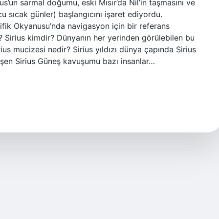
rius’un sarmal doğumu, eski Mısır’da Nil’in taşmasını ve
u sıcak günler) başlangıcını işaret ediyordu.
asifik Okyanusu’nda navigasyon için bir referans
r? Sirius kimdir? Dünyanın her yerinden görülebilen bu
ius mucizesi nedir? Sirius yıldızı dünya çapında Sirius
kleşen Sirius Güneş kavuşumu bazı insanlar…