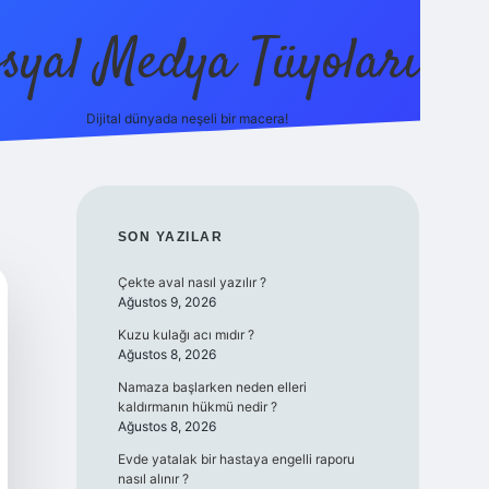
syal Medya Tüyoları
Dijital dünyada neşeli bir macera!
tulipbet yeni giriş
SIDEBAR
SON YAZILAR
Çekte aval nasıl yazılır ?
Ağustos 9, 2026
Kuzu kulağı acı mıdır ?
Ağustos 8, 2026
Namaza başlarken neden elleri
kaldırmanın hükmü nedir ?
Ağustos 8, 2026
Evde yatalak bir hastaya engelli raporu
nasıl alınır ?