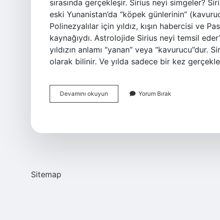
sırasında gerçekleşir. Sirius neyi simgeler? Si
eski Yunanistan’da “köpek günlerinin” (kavuruc
Polinezyalılar için yıldız, kışın habercisi ve P
kaynağıydı. Astrolojide Sirius neyi temsil ede
yıldızın anlamı “yanan” veya “kavurucu”dur. Sir
olarak bilinir. Ve yılda sadece bir kez gerçe
Sirius
Devamını okuyun
Yorum Bırak
Kapısı
Ne
Demek
Sitemap