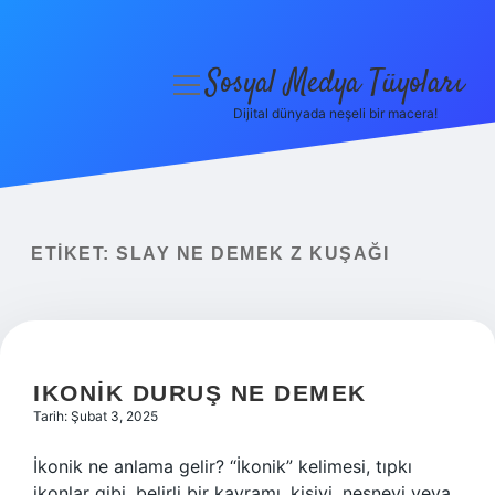
Sosyal Medya Tüyoları
menüyü
aç
Dijital dünyada neşeli bir macera!
Anasayfa
Gizlilik Politikası
Yasal Uyarı
ETIKET:
SLAY NE DEMEK Z KUŞAĞI
Hakkımızda
IKONIK DURUŞ NE DEMEK
Tarih: Şubat 3, 2025
İkonik ne anlama gelir? “İkonik” kelimesi, tıpkı
ikonlar gibi, belirli bir kavramı, kişiyi, nesneyi veya