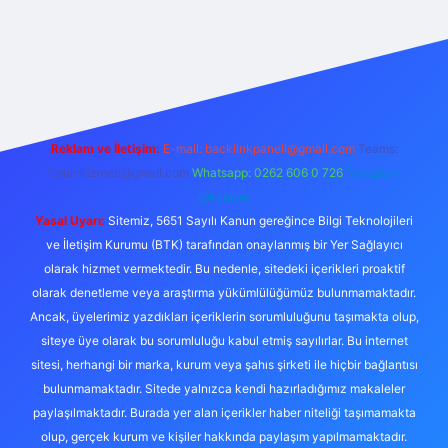
Reklam ve İletişim:
E-mail:
backlinkpaneli@gmail.com
Teams:
forumhizmeti@gmail.com
Whatsapp: 0262 606 0 726
Telegram:
@karabul
Yasal Uyarı:
Sitemiz, 5651 Sayılı Kanun gereğince Bilgi Teknolojileri
ve İletişim Kurumu (BTK) tarafından onaylanmış bir Yer Sağlayıcı
olarak hizmet vermektedir. Bu nedenle, sitedeki içerikleri proaktif
olarak denetleme veya araştırma yükümlülüğümüz bulunmamaktadır.
Ancak, üyelerimiz yazdıkları içeriklerin sorumluluğunu taşımakta olup,
siteye üye olarak bu sorumluluğu kabul etmiş sayılırlar. Bu internet
sitesi, herhangi bir marka, kurum veya şahıs şirketi ile hiçbir bağlantısı
bulunmamaktadır. Sitede yalnızca kendi hazırladığımız makaleler
paylaşılmaktadır. Burada yer alan içerikler haber niteliği taşımamakta
olup, gerçek kurum ve kişiler hakkında paylaşım yapılmamaktadır.