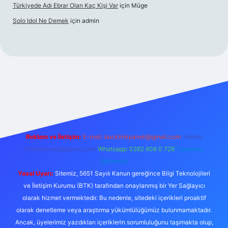
Türkiyede Adı Ebrar Olan Kaç Kişi Var
için
Müge
Solo Idol Ne Demek
için
admin
riş
Reklam ve İletişim:
E-mail:
backlinkpaneli@gmail.com
Teams:
forumhizmeti@gmail.com
Whatsapp: 0262 606 0 726
Telegram:
@karabul
Yasal Uyarı:
Sitemiz, 5651 Sayılı Kanun gereğince Bilgi Teknolojileri
ve İletişim Kurumu (BTK) tarafından onaylanmış bir Yer Sağlayıcı
olarak hizmet vermektedir. Bu nedenle, sitedeki içerikleri proaktif
olarak denetleme veya araştırma yükümlülüğümüz bulunmamaktadır.
Ancak, üyelerimiz yazdıkları içeriklerin sorumluluğunu taşımakta olup,