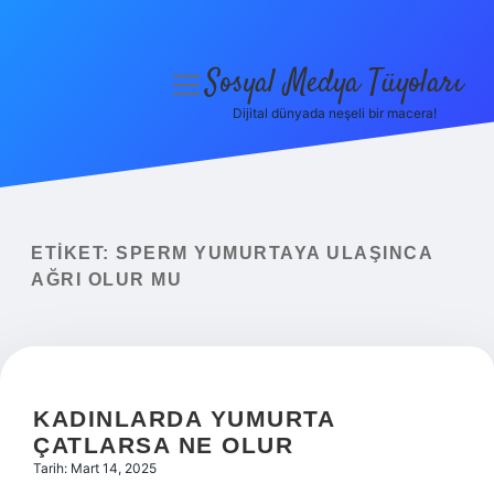
Sosyal Medya Tüyoları
menüyü
aç
Dijital dünyada neşeli bir macera!
Anasayfa
Gizlilik Politikası
Yasal Uyarı
ETIKET:
SPERM YUMURTAYA ULAŞINCA
AĞRI OLUR MU
Hakkımızda
KADINLARDA YUMURTA
ÇATLARSA NE OLUR
Tarih: Mart 14, 2025