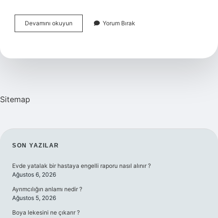
Kadınlarda
Devamını okuyun
Yorum Bırak
Yumurta
Çatlarsa
Ne
Olur
Sitemap
SIDEBAR
SON YAZILAR
Evde yatalak bir hastaya engelli raporu nasıl alınır ?
Ağustos 6, 2026
Ayrımcılığın anlamı nedir ?
Ağustos 5, 2026
Boya lekesini ne çıkarır ?