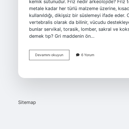
kemik sütunudur. Friz nedir arkeolojide? Friz
metale kadar her türlü malzeme üzerine, kısa
kullanıldığı, dikişsiz bir süslemeyi ifade ede
vertebralis olarak da bilinir, vücudu destekl
bunlar servikal, torasik, lomber, sakral ve kok
demek tıp? Gri maddenin ön…
Columna
Devamını okuyun
6 Yorum
Caelata
Ne
Demek
Sitemap