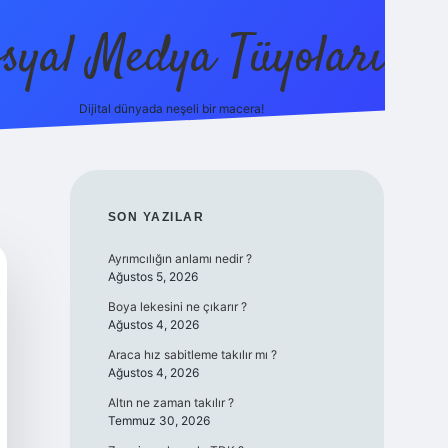
syal Medya Tüyoları
Dijital dünyada neşeli bir macera!
tulipbet yeni giriş
SIDEBAR
SON YAZILAR
Ayrımcılığın anlamı nedir ?
Ağustos 5, 2026
Boya lekesini ne çıkarır ?
Ağustos 4, 2026
Araca hız sabitleme takılır mı ?
Ağustos 4, 2026
Altın ne zaman takılır ?
Temmuz 30, 2026