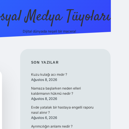
syal Medya Tüyoları
Dijital dünyada neşeli bir macera!
tulipbet yeni giriş
SIDEBAR
SON YAZILAR
Kuzu kulağı acı mıdır ?
Ağustos 8, 2026
Namaza başlarken neden elleri
kaldırmanın hükmü nedir ?
Ağustos 8, 2026
Evde yatalak bir hastaya engelli raporu
nasıl alınır ?
Ağustos 6, 2026
Ayrımcılığın anlamı nedir ?