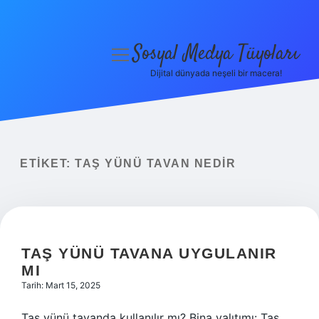
Sosyal Medya Tüyoları
menüyü
aç
Dijital dünyada neşeli bir macera!
Anasayfa
Gizlilik Politikası
Yasal Uyarı
ETIKET:
TAŞ YÜNÜ TAVAN NEDIR
Hakkımızda
TAŞ YÜNÜ TAVANA UYGULANIR
MI
Tarih: Mart 15, 2025
Taş yünü tavanda kullanılır mı? Bina yalıtımı: Taş