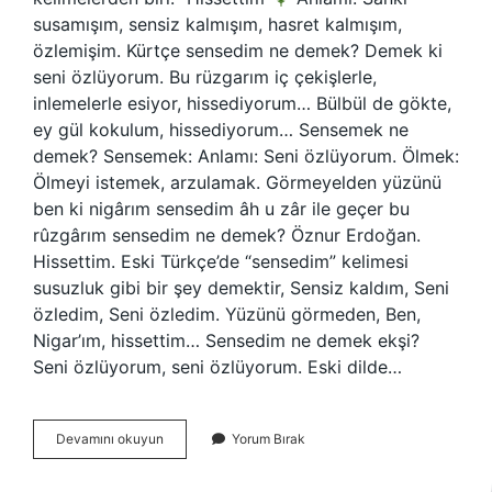
susamışım, sensiz kalmışım, hasret kalmışım,
özlemişim. Kürtçe sensedim ne demek? Demek ki
seni özlüyorum. Bu rüzgarım iç çekişlerle,
inlemelerle esiyor, hissediyorum… Bülbül de gökte,
ey ​​gül kokulum, hissediyorum… Sensemek ne
demek? Sensemek: Anlamı: Seni özlüyorum. Ölmek:
Ölmeyi istemek, arzulamak. Görmeyelden yüzünü
ben ki nigârım sensedim âh u zâr ile geçer bu
rûzgârım sensedim ne demek? Öznur Erdoğan.
Hissettim. Eski Türkçe’de “sensedim” kelimesi
susuzluk gibi bir şey demektir, Sensiz kaldım, Seni
özledim, Seni özledim. Yüzünü görmeden, Ben,
Nigar’ım, hissettim… Sensedim ne demek ekşi?
Seni özlüyorum, seni özlüyorum. Eski dilde…
Bende
Devamını okuyun
Yorum Bırak
Sensedim
Ne