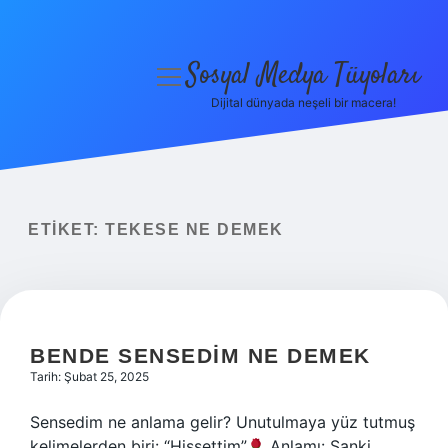
Sosyal Medya Tüyoları
menüyü
aç
Dijital dünyada neşeli bir macera!
Anasayfa
Gizlilik Politikası
Yasal Uyarı
ETIKET:
TEKESE NE DEMEK
Hakkımızda
BENDE SENSEDIM NE DEMEK
Tarih: Şubat 25, 2025
Sensedim ne anlama gelir? Unutulmaya yüz tutmuş
kelimelerden biri: “Hissettim”
Anlamı: Sanki