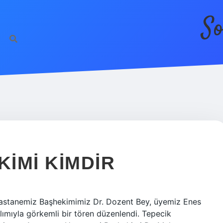
So
IMI KIMDIR
Hastanemiz Başhekimimiz Dr. Dozent Bey, üyemiz Enes
ılımıyla görkemli bir tören düzenlendi. Tepecik