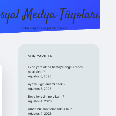
syal Medya Tüyoları
Dijital dünyada neşeli bir macera!
tulipbet yeni giriş
SIDEBAR
SON YAZILAR
Evde yatalak bir hastaya engelli raporu
nasıl alınır ?
Ağustos 6, 2026
Ayrımcılığın anlamı nedir ?
Ağustos 5, 2026
Boya lekesini ne çıkarır ?
Ağustos 4, 2026
Araca hız sabitleme takılır mı ?
Ağustos 4, 2026