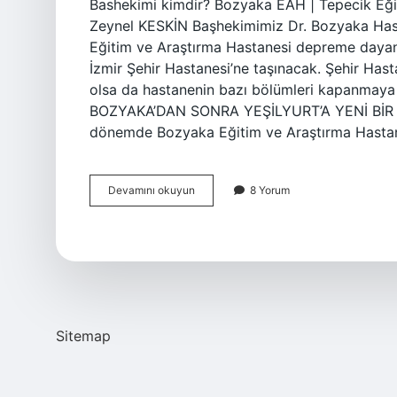
Bashekimi kimdir? Bozyaka EAH | Tepecik Eği
Zeynel KESKİN Başhekimimiz Dr. Bozyaka Has
Eğitim ve Araştırma Hastanesi depreme dayanı
İzmir Şehir Hastanesi’ne taşınacak. Şehir Has
olsa da hastanenin bazı bölümleri kapanmaya 
BOZYAKA’DAN SONRA YEŞİLYURT’A YENİ BİR
dönemde Bozyaka Eğitim ve Araştırma Hasta
Bozyaka
Devamını okuyun
8 Yorum
Bashekimi
Kimdir
Sitemap