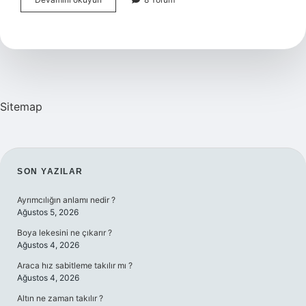
Bashekimi
Kimdir
Sitemap
SIDEBAR
SON YAZILAR
Ayrımcılığın anlamı nedir ?
Ağustos 5, 2026
Boya lekesini ne çıkarır ?
Ağustos 4, 2026
Araca hız sabitleme takılır mı ?
Ağustos 4, 2026
Altın ne zaman takılır ?