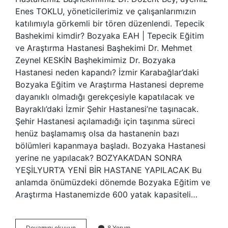
Enes TOKLU, yöneticilerimiz ve çalışanlarımızın
katılımıyla görkemli bir tören düzenlendi. Tepecik
Bashekimi kimdir? Bozyaka EAH | Tepecik Eğitim
ve Araştırma Hastanesi Başhekimi Dr. Mehmet
Zeynel KESKİN Başhekimimiz Dr. Bozyaka
Hastanesi neden kapandı? İzmir Karabağlar’daki
Bozyaka Eğitim ve Araştırma Hastanesi depreme
dayanıklı olmadığı gerekçesiyle kapatılacak ve
Bayraklı’daki İzmir Şehir Hastanesi’ne taşınacak.
Şehir Hastanesi açılamadığı için taşınma süreci
henüz başlamamış olsa da hastanenin bazı
bölümleri kapanmaya başladı. Bozyaka Hastanesi
yerine ne yapılacak? BOZYAKA’DAN SONRA
YEŞİLYURT’A YENİ BİR HASTANE YAPILACAK Bu
anlamda önümüzdeki dönemde Bozyaka Eğitim ve
Araştırma Hastanemizde 600 yatak kapasiteli…
Bozyaka
Devamını okuyun
8 Yorum