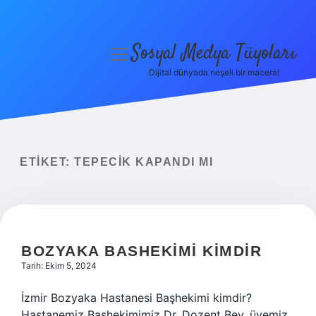
Sosyal Medya Tüyoları
menüyü
aç
Dijital dünyada neşeli bir macera!
Anasayfa
Gizlilik Politikası
Yasal Uyarı
ETIKET:
TEPECIK KAPANDI MI
Hakkımızda
BOZYAKA BASHEKIMI KIMDIR
Tarih: Ekim 5, 2024
İzmir Bozyaka Hastanesi Başhekimi kimdir?
Hastanemiz Başhekimimiz Dr. Dozent Bey, üyemiz