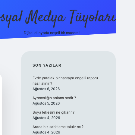
syal Medya Tüyoları
Dijital dünyada neşeli bir macera!
tulipbet yeni giriş
SIDEBAR
SON YAZILAR
Evde yatalak bir hastaya engelli raporu
nasıl alınır ?
Ağustos 6, 2026
Ayrımcılığın anlamı nedir ?
Ağustos 5, 2026
Boya lekesini ne çıkarır ?
Ağustos 4, 2026
Araca hız sabitleme takılır mı ?
Ağustos 4, 2026