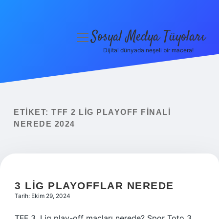
Sosyal Medya Tüyoları
menüyü
aç
Dijital dünyada neşeli bir macera!
Anasayfa
Gizlilik Politikası
Yasal Uyarı
ETIKET:
TFF 2 LIG PLAYOFF FINALI
NEREDE 2024
Hakkımızda
3 LIG PLAYOFFLAR NEREDE
Tarih: Ekim 29, 2024
TFF 3. Lig play-off maçları nerede? Spor Toto 3.