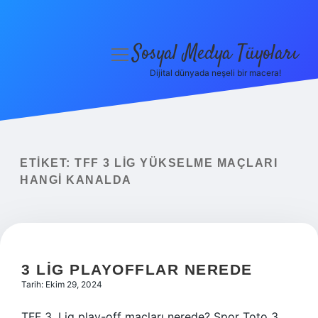
Sosyal Medya Tüyoları
menüyü
aç
Dijital dünyada neşeli bir macera!
Anasayfa
Gizlilik Politikası
Yasal Uyarı
ETIKET:
TFF 3 LIG YÜKSELME MAÇLARI
HANGI KANALDA
Hakkımızda
3 LIG PLAYOFFLAR NEREDE
Tarih: Ekim 29, 2024
TFF 3. Lig play-off maçları nerede? Spor Toto 3.