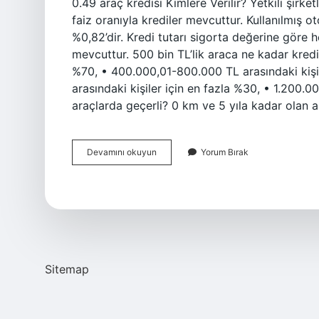
0.49 araç kredisi Kimlere Verilir? Yetkili şirke
faiz oranıyla krediler mevcuttur. Kullanılmış o
%0,82’dir. Kredi tutarı sigorta değerine göre h
mevcuttur. 500 bin TL’lik araca ne kadar kredi
%70, • 400.000,01-800.000 TL arasındaki kişi
arasındaki kişiler için en fazla %30, • 1.200.0
araçlarda geçerli? 0 km ve 5 yıla kadar olan ara
049
Devamını okuyun
Yorum Bırak
Taşıt
Kredisi
Hangi
Araçlar
Için
Geçerli
Sitemap