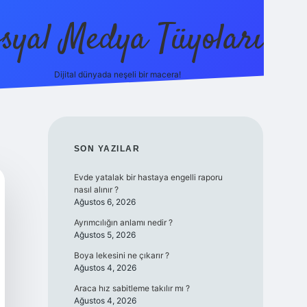
syal Medya Tüyoları
Dijital dünyada neşeli bir macera!
tulipbet yeni giriş
SIDEBAR
SON YAZILAR
Evde yatalak bir hastaya engelli raporu
nasıl alınır ?
Ağustos 6, 2026
Ayrımcılığın anlamı nedir ?
Ağustos 5, 2026
Boya lekesini ne çıkarır ?
Ağustos 4, 2026
Araca hız sabitleme takılır mı ?
Ağustos 4, 2026