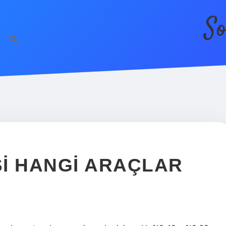
So
R
SI HANGI ARAÇLAR