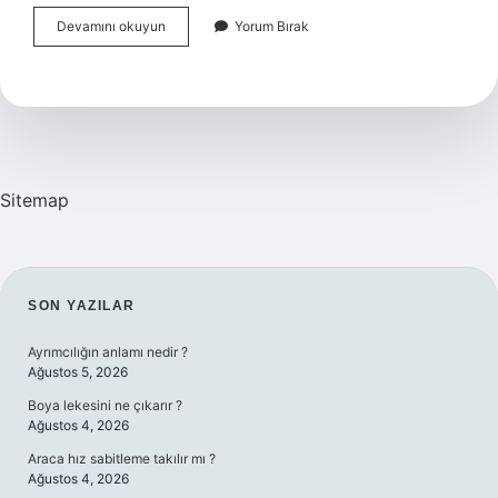
Toplumsallığın
Devamını okuyun
Yorum Bırak
Nedir
Sitemap
SIDEBAR
SON YAZILAR
Ayrımcılığın anlamı nedir ?
Ağustos 5, 2026
Boya lekesini ne çıkarır ?
Ağustos 4, 2026
Araca hız sabitleme takılır mı ?
Ağustos 4, 2026