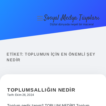
Sosyal Medya Tüyoları
menüyü
aç
Dijital dünyada neşeli bir macera!
Anasayfa
Gizlilik Politikası
Yasal Uyarı
ETIKET:
TOPLUMUN IÇIN EN ÖNEMLI ŞEY
NEDIR
Hakkımızda
TOPLUMSALLIĞIN NEDIR
Tarih: Ekim 26, 2024
Toplum nedir tanım? TOPLUM NEDİR? Toplum,