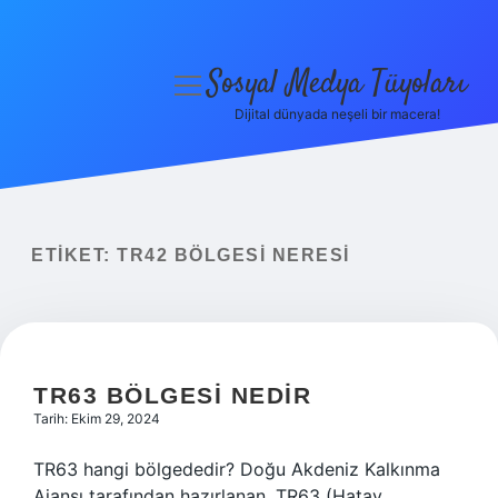
Sosyal Medya Tüyoları
menüyü
aç
Dijital dünyada neşeli bir macera!
Anasayfa
Gizlilik Politikası
Yasal Uyarı
ETIKET:
TR42 BÖLGESI NERESI
Hakkımızda
TR63 BÖLGESI NEDIR
Tarih: Ekim 29, 2024
TR63 hangi bölgededir? Doğu Akdeniz Kalkınma
Ajansı tarafından hazırlanan, TR63 (Hatay,