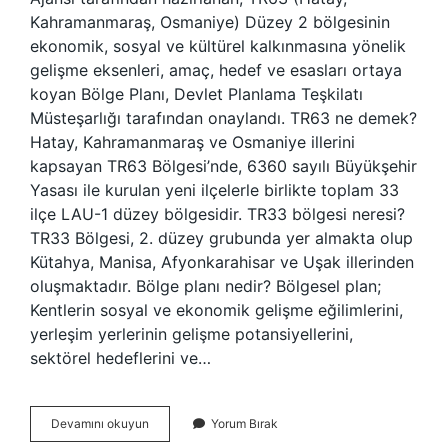
Kahramanmaraş, Osmaniye) Düzey 2 bölgesinin
ekonomik, sosyal ve kültürel kalkınmasına yönelik
gelişme eksenleri, amaç, hedef ve esasları ortaya
koyan Bölge Planı, Devlet Planlama Teşkilatı
Müsteşarlığı tarafından onaylandı. TR63 ne demek?
Hatay, Kahramanmaraş ve Osmaniye illerini
kapsayan TR63 Bölgesi’nde, 6360 sayılı Büyükşehir
Yasası ile kurulan yeni ilçelerle birlikte toplam 33
ilçe LAU-1 düzey bölgesidir. TR33 bölgesi neresi?
TR33 Bölgesi, 2. düzey grubunda yer almakta olup
Kütahya, Manisa, Afyonkarahisar ve Uşak illerinden
oluşmaktadır. Bölge planı nedir? Bölgesel plan;
Kentlerin sosyal ve ekonomik gelişme eğilimlerini,
yerleşim yerlerinin gelişme potansiyellerini,
sektörel hedeflerini ve…
Tr63
Devamını okuyun
Yorum Bırak
Bölgesi