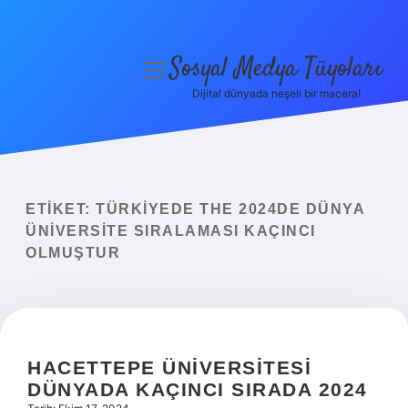
Sosyal Medya Tüyoları
menüyü
aç
Dijital dünyada neşeli bir macera!
Anasayfa
Gizlilik Politikası
Yasal Uyarı
ETIKET:
TÜRKIYEDE THE 2024DE DÜNYA
ÜNIVERSITE SIRALAMASI KAÇINCI
Hakkımızda
OLMUŞTUR
HACETTEPE ÜNIVERSITESI
DÜNYADA KAÇINCI SIRADA 2024