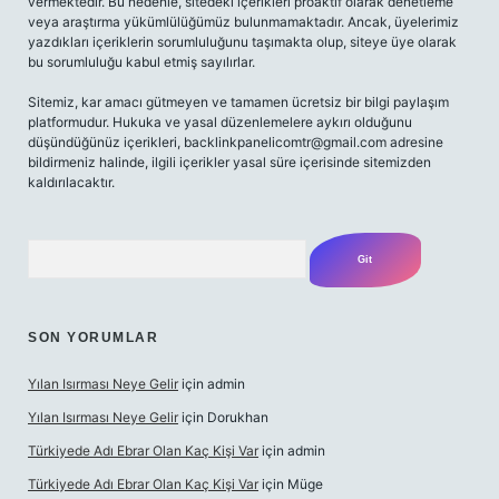
vermektedir. Bu nedenle, sitedeki içerikleri proaktif olarak denetleme
veya araştırma yükümlülüğümüz bulunmamaktadır. Ancak, üyelerimiz
yazdıkları içeriklerin sorumluluğunu taşımakta olup, siteye üye olarak
bu sorumluluğu kabul etmiş sayılırlar.
Sitemiz, kar amacı gütmeyen ve tamamen ücretsiz bir bilgi paylaşım
platformudur. Hukuka ve yasal düzenlemelere aykırı olduğunu
düşündüğünüz içerikleri,
backlinkpanelicomtr@gmail.com
adresine
bildirmeniz halinde, ilgili içerikler yasal süre içerisinde sitemizden
kaldırılacaktır.
Arama
SON YORUMLAR
Yılan Isırması Neye Gelir
için
admin
Yılan Isırması Neye Gelir
için
Dorukhan
Türkiyede Adı Ebrar Olan Kaç Kişi Var
için
admin
Türkiyede Adı Ebrar Olan Kaç Kişi Var
için
Müge