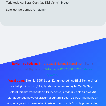
Türkiyede Adı Ebrar Olan Kaç Kişi Var
için
Müge
Solo Idol Ne Demek
için
admin
pbet yeni giriş
Reklam ve İletişim:
E-mail:
backlinkpaneli@gmail.com
Teams:
forumhizmeti@gmail.com
Whatsapp: 0262 606 0 726
Telegram:
@karabul
Yasal Uyarı:
Sitemiz, 5651 Sayılı Kanun gereğince Bilgi Teknolojileri
ve İletişim Kurumu (BTK) tarafından onaylanmış bir Yer Sağlayıcı
olarak hizmet vermektedir. Bu nedenle, sitedeki içerikleri proaktif
olarak denetleme veya araştırma yükümlülüğümüz bulunmamaktadır.
Ancak, üyelerimiz yazdıkları içeriklerin sorumluluğunu taşımakta olup,