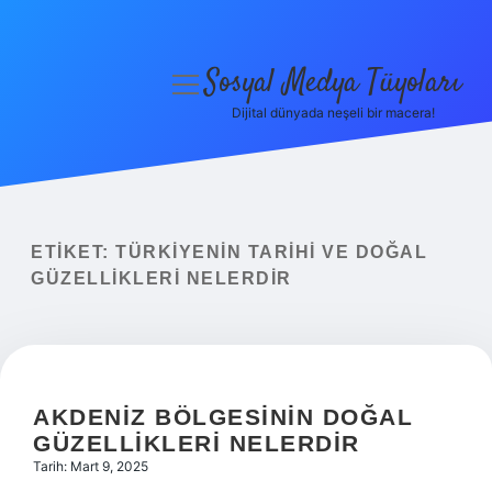
Sosyal Medya Tüyoları
menüyü
aç
Dijital dünyada neşeli bir macera!
Anasayfa
Gizlilik Politikası
Yasal Uyarı
ETIKET:
TÜRKIYENIN TARIHI VE DOĞAL
GÜZELLIKLERI NELERDIR
Hakkımızda
AKDENIZ BÖLGESININ DOĞAL
GÜZELLIKLERI NELERDIR
Tarih: Mart 9, 2025