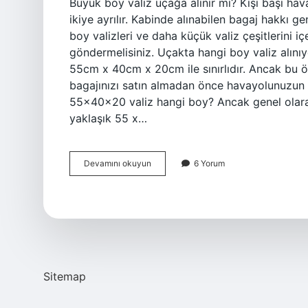
Büyük boy valiz uçağa alınır mı? Kişi başı ha
ikiye ayrılır. Kabinde alınabilen bagaj hakkı 
boy valizleri ve daha küçük valiz çeşitlerini i
göndermelisiniz. Uçakta hangi boy valiz alını
55cm x 40cm x 20cm ile sınırlıdır. Ancak bu ö
bagajınızı satın almadan önce havayolunuzun 
55x40x20 valiz hangi boy? Ancak genel olarak
yaklaşık 55 x…
Büyük
Devamını okuyun
6 Yorum
Boy
Valiz
Ile
Uçağa
Binilir
Mi
Sitemap