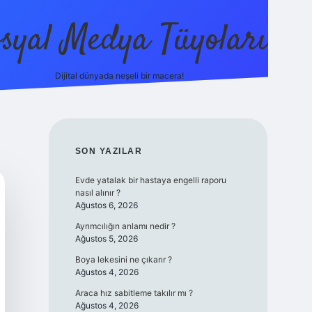
syal Medya Tüyoları
Dijital dünyada neşeli bir macera!
tulipbet yeni giriş
SIDEBAR
SON YAZILAR
Evde yatalak bir hastaya engelli raporu
nasıl alınır ?
Ağustos 6, 2026
Ayrımcılığın anlamı nedir ?
Ağustos 5, 2026
Boya lekesini ne çıkarır ?
Ağustos 4, 2026
Araca hız sabitleme takılır mı ?
Ağustos 4, 2026