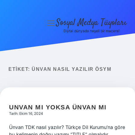
Sosyal Medya Tüyoları
menüyü
aç
Dijital dünyada neşeli bir macera!
Anasayfa
Gizlilik Politikası
Yasal Uyarı
ETIKET:
ÜNVAN NASIL YAZILIR ÖSYM
Hakkımızda
UNVAN MI YOKSA ÜNVAN MI
Tarih: Ekim 16, 2024
Ünvan TDK nasıl yazılır? Türkçe Dil Kurumu’na göre
bu kelimenin doğru yazımı “TITLE” olmalıdır.