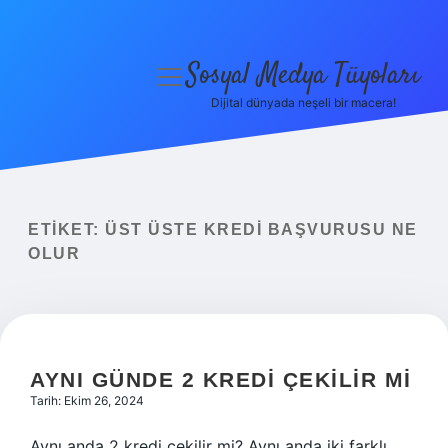
Sosyal Medya Tüyoları
menüyü
aç
Dijital dünyada neşeli bir macera!
Anasayfa
Gizlilik Politikası
Yasal Uyarı
ETIKET:
ÜST ÜSTE KREDI BAŞVURUSU NE
OLUR
Hakkımızda
AYNI GÜNDE 2 KREDI ÇEKILIR MI
Tarih: Ekim 26, 2024
Aynı anda 2 kredi çekilir mi? Aynı anda iki farklı